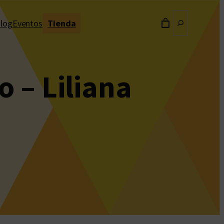
Buscar
log
Eventos
Tienda
 – Liliana