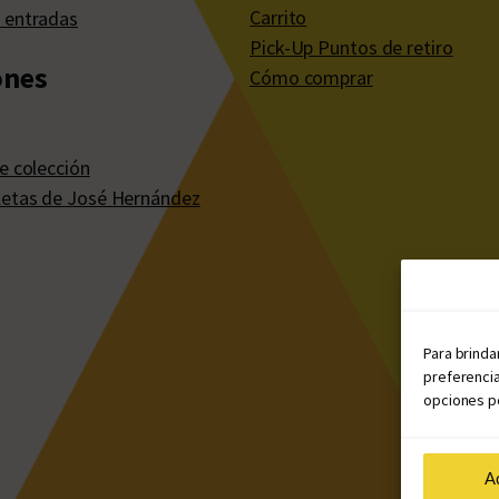
Carrito
 entradas
Pick-Up Puntos de retiro
ones
Cómo comprar
e colección
etas de José Hernández
Para brinda
preferencia
opciones po
A