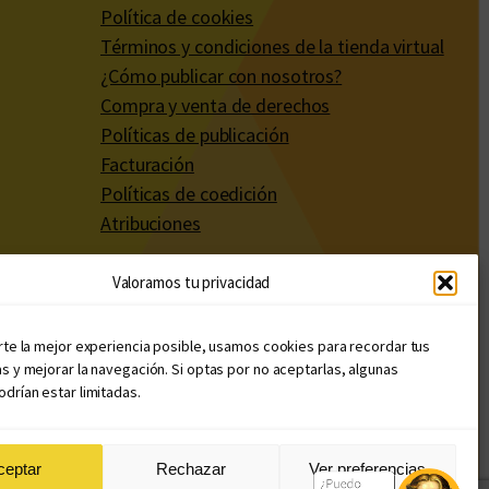
Política de cookies
Términos y condiciones de la tienda virtual
¿Cómo publicar con nosotros?
Compra y venta de derechos
Políticas de publicación
Facturación
Políticas de coedición
Atribuciones
Valoramos tu privacidad
rte la mejor experiencia posible, usamos cookies para recordar tus
s y mejorar la navegación. Si optas por no aceptarlas, algunas
drían estar limitadas.
ceptar
Rechazar
Ver preferencias