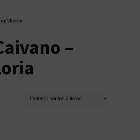
mí Villoria
Caivano –
loria