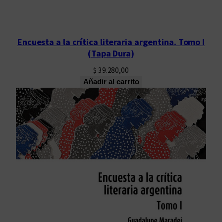
a
d
Encuesta a la crítica literaria argentina. Tomo I
(Tapa Dura)
$
39.280,00
Añadir al carrito