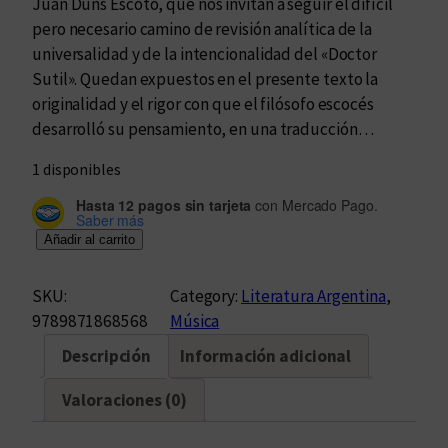
Juan Duns Escoto, que nos invitan a seguir el difícil
pero necesario camino de revisión analítica de la
universalidad y de la intencionalidad del «Doctor
Sutil». Quedan expuestos en el presente texto la
originalidad y el rigor con que el filósofo escocés
desarrolló su pensamiento, en una traducción…
1 disponibles
Hasta 12 pagos sin tarjeta
con Mercado Pago.
Saber más
H
Añadir al carrito
i
s
SKU:
Category:
Literatura Argentina
, 
t
9789871868568
Música
o
Descripción
Información adicional
r
i
Valoraciones (0)
a
d