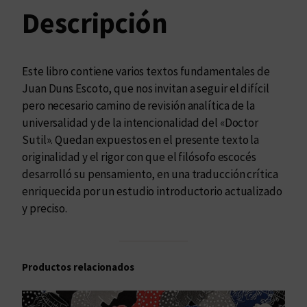
e
Descripción
l
a
s
Este libro contiene varios textos fundamentales de
b
Juan Duns Escoto, que nos invitan a seguir el difícil
a
pero necesario camino de revisión analítica de la
n
universalidad y de la intencionalidad del «Doctor
d
Sutil». Quedan expuestos en el presente texto la
a
originalidad y el rigor con que el filósofo escocés
s
desarrolló su pensamiento, en una traducción crítica
d
enriquecida por un estudio introductorio actualizado
e
y preciso.
m
ú
s
Productos relacionados
i
c
a