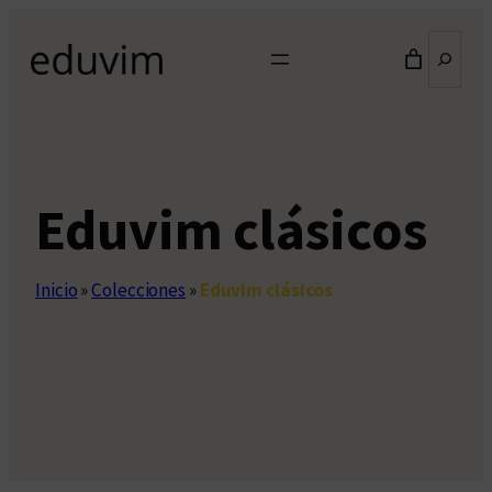
Saltar
Buscar
al
contenido
Eduvim clásicos
Inicio
»
Colecciones
»
Eduvim clásicos