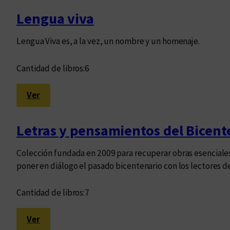
a
Lengua viva
G
r
Lengua Viva es, a la vez, un nombre y un homenaje.
a
n
Cantidad de libros:
6
P
o
:
Ver
e
L
s
e
í
Letras y pensamientos del Bicent
n
a
g
Colección fundada en 2009 para recuperar obras esenciales
u
poner en diálogo el pasado bicentenario con los lectores de
a
v
Cantidad de libros:
7
i
v
:
Ver
a