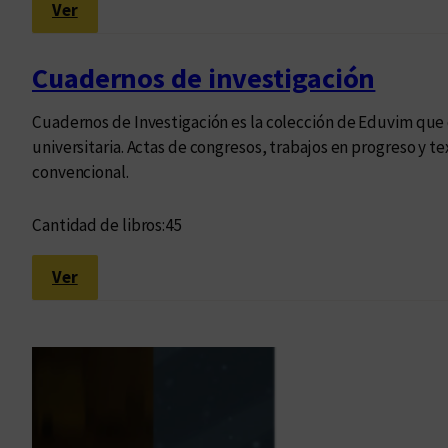
:
Ver
O
b
Cuadernos de investigación
r
a
Cuadernos de Investigación es la colección de Eduvim que d
r
universitaria. Actas de congresos, trabajos en progreso y t
e
convencional.
u
n
Cantidad de libros:
45
i
d
:
Ver
a
C
R
u
a
a
ú
d
l
e
D
r
o