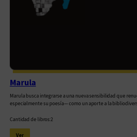
Marula
Marula busca integrarse a una nueva sensibilidad que renuev
especialmente su poesía— como un aporte a la bibliodive
Cantidad de libros:
2
:
Ver