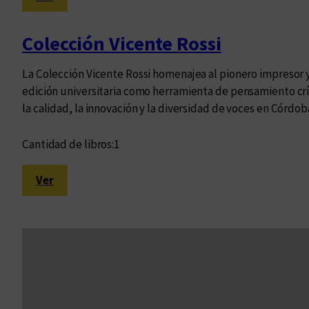
M
a
Colección Vicente Rossi
r
u
La Colección Vicente Rossi homenajea al pionero impresor 
l
edición universitaria como herramienta de pensamiento crít
a
la calidad, la innovación y la diversidad de voces en Córdob
Cantidad de libros:
1
:
Ver
C
o
l
e
c
c
i