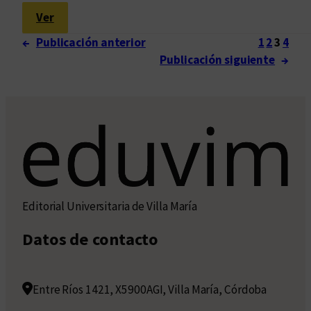
:
Ver
P
←
Publicación anterior
1
2
3
4
i
Publicación siguiente
→
n
t
ó
l
e
e
r
Editorial Universitaria de Villa María
Datos de contacto
Entre Ríos 1421, X5900AGI, Villa María, Córdoba