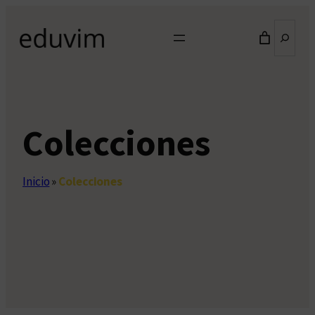
Saltar
Buscar
al
contenido
Colecciones
Inicio
»
Colecciones