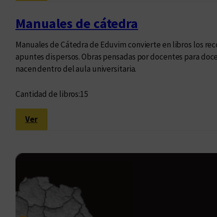
L
e
Manuales de cátedra
t
r
Manuales de Cátedra de Eduvim convierte en libros los rec
a
apuntes dispersos. Obras pensadas por docentes para doce
s
nacen dentro del aula universitaria.
y
p
Cantidad de libros:
15
e
n
:
Ver
s
M
a
a
m
n
i
u
e
a
n
l
t
e
o
s