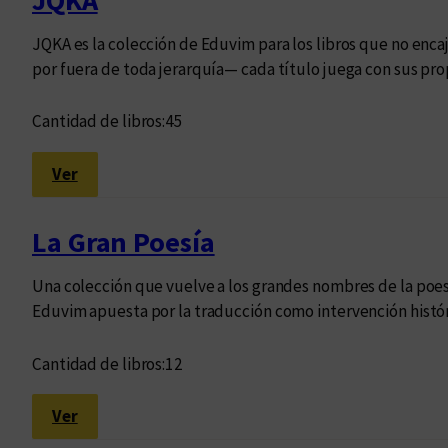
JQKA
JQKA es la colección de Eduvim para los libros que no encaj
por fuera de toda jerarquía— cada título juega con sus prop
Cantidad de libros:
45
:
Ver
J
Q
La Gran Poesía
K
A
Una colección que vuelve a los grandes nombres de la poes
Eduvim apuesta por la traducción como intervención histó
Cantidad de libros:
12
:
Ver
L