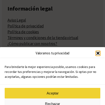
Información legal
Aviso Legal
Política de privacidad
Política de cookies
Términos y condiciones de la tienda virtual
¿Cómo publicar con nosotros?
Compra y venta de derechos
Valoramos tu privacidad
Políticas de publicación
Facturación
Políticas de coedición
Para brindarte la mejor experiencia posible, usamos cookies para
recordar tus preferencias y mejorar la navegación. Si optas por no
Atribuciones
aceptarlas, algunas opciones podrían estar limitadas.
Aceptar
© Copyright 2020 – 2026
Rechazar