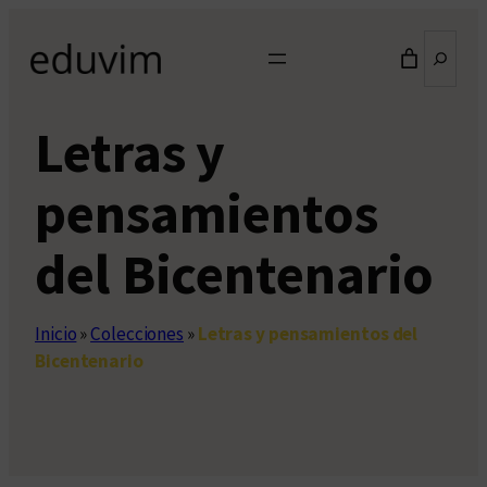
Saltar
Buscar
al
contenido
Letras y
pensamientos
del Bicentenario
Inicio
»
Colecciones
»
Letras y pensamientos del
Bicentenario