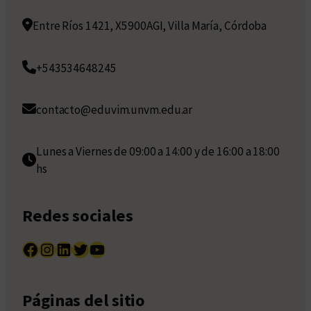
Entre Ríos 1421, X5900AGI, Villa María, Córdoba
+543534648245
contacto@eduvim.unvm.edu.ar
Lunes a Viernes de 09:00 a 14:00 y de 16:00 a 18:00
hs
Redes sociales
Facebook
Instagram
LinkedIn
Twitter
YouTube
Páginas del sitio