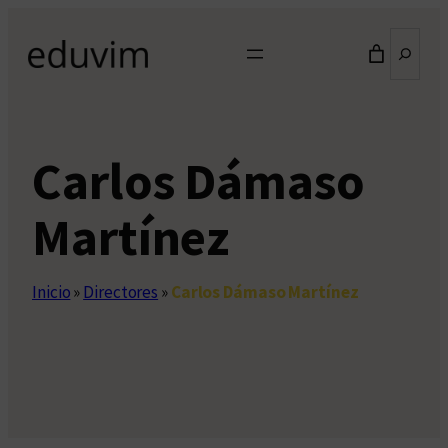
Saltar
Buscar
al
contenido
Carlos Dámaso
Martínez
Inicio
»
Directores
»
Carlos Dámaso Martínez