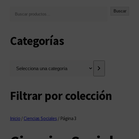
B
Buscar
u
s
c
Categorías
a
r
S
e
l
e
Filtrar por colección
c
c
i
o
Inicio
/
Ciencias Sociales
/ Página 3
n
a