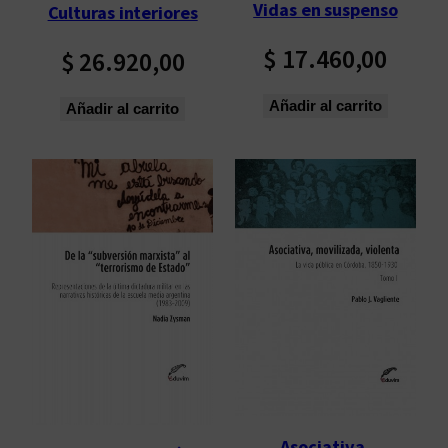
Vidas en suspenso
Culturas interiores
ú
l
$
17.460,00
$
26.920,00
t
i
Añadir al carrito
Añadir al carrito
m
o
s
Asociativa,