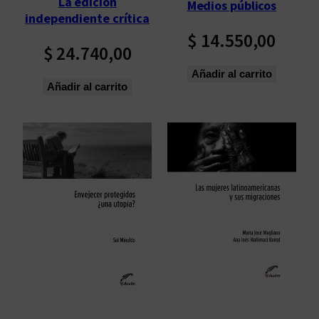
La edición
Medios públicos
ú
independiente crítica
l
$
14.550,00
t
$
24.740,00
i
Añadir al carrito
m
Añadir al carrito
o
s