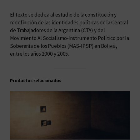
o
l
El texto se dedica al estudio de la constitución y
í
redefinición de las identidades políticas de la Central
t
de Trabajadores de la Argentina (CTA) y del
i
Movimiento Al Socialismo-Instrumento Político por la
c
Soberanía de los Pueblos (MAS-IPSP) en Bolivia,
a
entre los años 2000 y 2005.
s
y
m
Productos relacionados
o
v
i
l
i
z
a
c