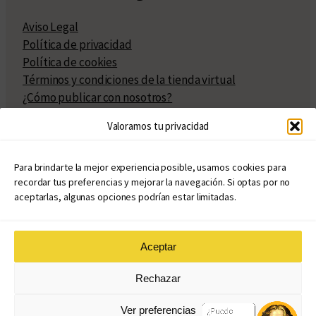
Aviso Legal
Política de privacidad
Política de cookies
Términos y condiciones de la tienda virtual
¿Cómo publicar con nosotros?
Compra y venta de derechos
Valoramos tu privacidad
Políticas de publicación
Facturación
Políticas de coedición
Para brindarte la mejor experiencia posible, usamos cookies para
recordar tus preferencias y mejorar la navegación. Si optas por no
Atribuciones
aceptarlas, algunas opciones podrían estar limitadas.
Aceptar
© Copyright 2020 – 2026
Rechazar
eduvim.com.ar
| Todos los derechos reservados
Ver preferencias