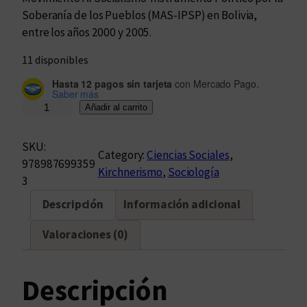
Soberanía de los Pueblos (MAS-IPSP) en Bolivia,
entre los años 2000 y 2005.
11 disponibles
Hasta 12 pagos sin tarjeta
con Mercado Pago.
Saber más
I
Añadir al carrito
d
e
SKU:
Category:
Ciencias Sociales
, 
n
978987699359
Kirchnerismo
, 
Sociología
t
3
i
Descripción
Información adicional
d
a
Valoraciones (0)
d
e
s
Descripción
p