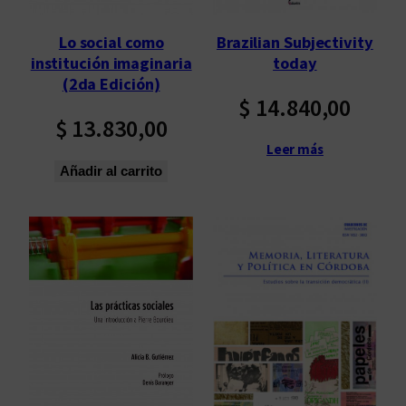
Lo social como
Brazilian Subjectivity
institución imaginaria
today
(2da Edición)
$
14.840,00
$
13.830,00
Leer más
Añadir al carrito