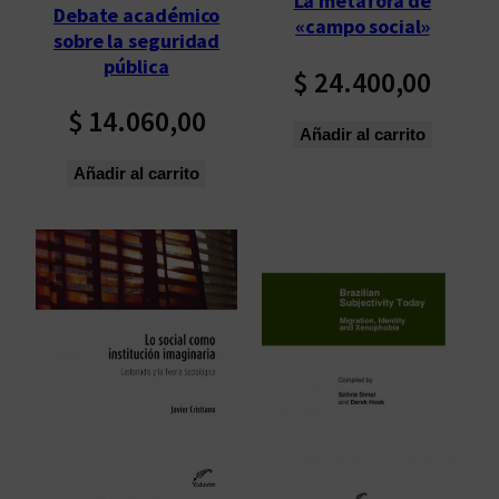
La metáfora de
Debate académico
ú
«campo social»
sobre la seguridad
l
pública
t
$
24.400,00
i
$
14.060,00
m
Añadir al carrito
o
Añadir al carrito
s