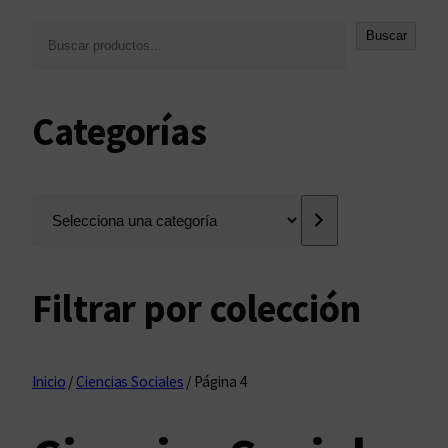
B
Buscar
u
s
c
Categorías
a
r
S
e
l
e
Filtrar por colección
c
c
i
o
Inicio
/
Ciencias Sociales
/ Página 4
n
a