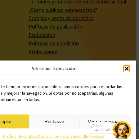
Términos y condiciones de la tienda virtual
¿Cómo publicar con nosotros?
Compra y venta de derechos
Políticas de publicación
Facturación
Políticas de coedición
Atribuciones
Valoramos tu privacidad
rte la mejor experiencia posible, usamos cookies para recordar tus
s y mejorar la navegación. Si optas por no aceptarlas, algunas
drían estar limitadas.
ceptar
Rechazar
Ver preferencias
Diseño web: Llama Creativa
Política de cookies
Declaración de privacidad
Impressum