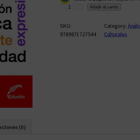
L
Añadir al carrito
e
c
SKU:
Category:
Análi
t
9789871727544
Culturales
u
r
a
s
d
e
l
p
r
e
s
aciones (0)
e