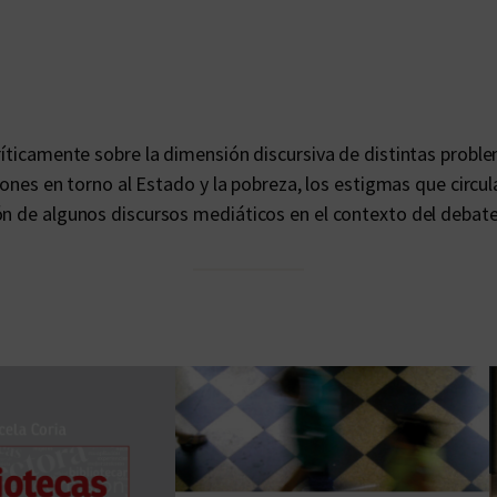
n
t
e
c
a
críticamente sobre la dimensión discursiva de distintas probl
n
ciones en torno al Estado y la pobreza, los estigmas que circu
t
ón de algunos discursos mediáticos en el contexto del debate
i
d
a
d