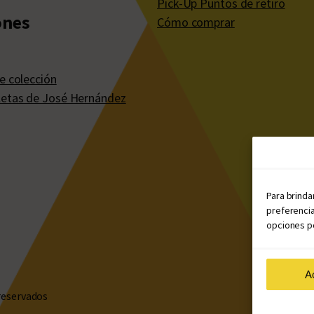
Pick-Up Puntos de retiro
ones
Cómo comprar
e colección
etas de José Hernández
Para brinda
preferencia
opciones po
A
reservados