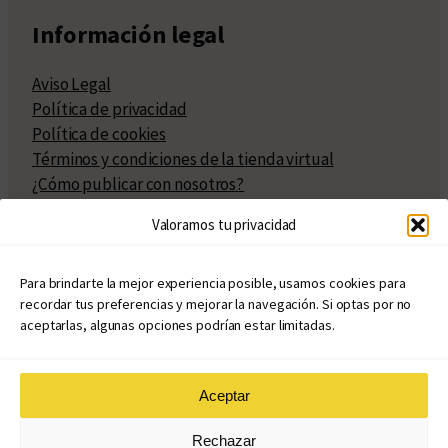
Información legal
Aviso Legal
Política de privacidad
Política de cookies
Términos y condiciones de la tienda virtual
¿Cómo publicar con nosotros?
Compra y venta de derechos
Valoramos tu privacidad
Políticas de publicación
Facturación
Políticas de coedición
Para brindarte la mejor experiencia posible, usamos cookies para
recordar tus preferencias y mejorar la navegación. Si optas por no
Atribuciones
aceptarlas, algunas opciones podrían estar limitadas.
Aceptar
© Copyright 2020 – 2026
Rechazar