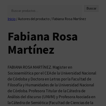
B
Buscar
u
Inicio
/ Autores del producto / Fabiana Rosa Martínez
s
c
Fabiana Rosa
a
r
Martínez
FABIANA ROSA MARTÍNEZ. Magister en
Sociosemiótica por el CEA de la Universidad Nacional
de Córdoba y Doctora en Letras por la Facultad de
Filosofía y Humanidades de la Universidad Nacional
de Córdoba. Profesora Titular de la Cátedra de
Análisis del discurso (UNVM) y Profesora Asociada en
la Cátedra de Semiótica (Facultad de Ciencias de la