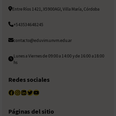
Entre Ríos 1421, X5900AGI, Villa María, Córdoba
+543534648245
contacto@eduvim.unvm.edu.ar
Lunes a Viernes de 09:00 a 14:00 y de 16:00 a 18:00
hs
Redes sociales
Facebook
Instagram
LinkedIn
Twitter
YouTube
Páginas del sitio