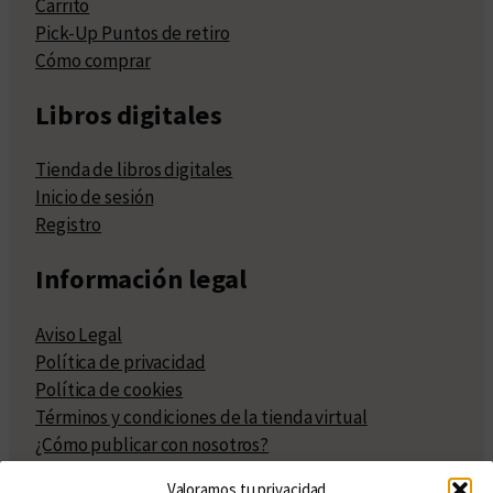
Carrito
Pick-Up Puntos de retiro
Cómo comprar
Libros digitales
Tienda de libros digitales
Inicio de sesión
Registro
Información legal
Aviso Legal
Política de privacidad
Política de cookies
Términos y condiciones de la tienda virtual
¿Cómo publicar con nosotros?
Compra y venta de derechos
Valoramos tu privacidad