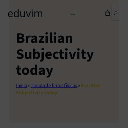
Buscar
Brazilian
Subjectivity
today
Inicio
»
Tienda de libros físicos
»
Brazilian
Subjectivity today