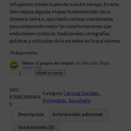
influyentes intelectuales de nuestro tiempo. En este
libro repasa algunas etapas fundamentales de su
itinerario teórico, aportando valiosas coordenadas
para comprender mejor las transformaciones que
embistieron contra las tradicionales cartografías
políticas y culturales de la sociedad en la que vivimos.
78 disponibles
Hasta 12 pagos sin tarjeta
con Mercado Pago.
Saber más
Z
Añadir al carrito
y
g
SKU:
Category:
Ciencias Sociales
, 
m
978987699454
Entrevistas
, 
Sociología
u
5
n
Descripción
Información adicional
t
B
Valoraciones (0)