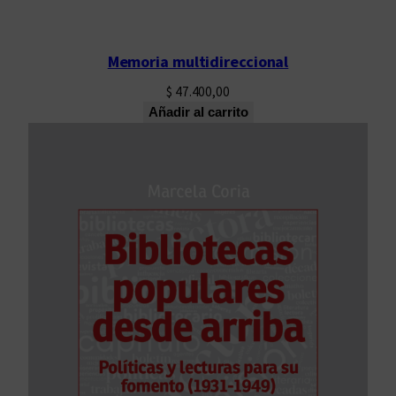
a
d
Memoria multidireccional
$
47.400,00
Añadir al carrito