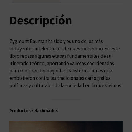
a
u
m
Descripción
a
n
–
Zygmunt Bauman ha sido y es uno de los más
M
influyentes intelectuales de nuestro tiempo. En este
o
libro repasa algunas etapas fundamentales de su
d
itinerario teórico, aportando valiosas coordenadas
e
para comprender mejor las transformaciones que
r
embistieron contra las tradicionales cartografías
n
políticas y culturales de la sociedad en la que vivimos.
i
d
a
Productos relacionados
d
y
G