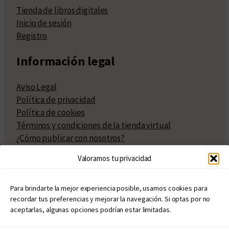
Tienda de libros digitales
Inicio de sesión
Registro
Información legal
Aviso Legal
Política de privacidad
Política de cookies
Términos y condiciones de la tienda virtual
¿Cómo publicar con nosotros?
Compra y venta de derechos
Valoramos tu privacidad
Políticas de publicación
Facturación
Políticas de coedición
Para brindarte la mejor experiencia posible, usamos cookies para
recordar tus preferencias y mejorar la navegación. Si optas por no
Atribuciones
aceptarlas, algunas opciones podrían estar limitadas.