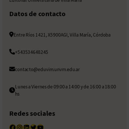
Editorial Universitaria de Villa María
Datos de contacto
Entre Ríos 1421, X5900AGI, Villa María, Córdoba
+543534648245
contacto@eduvim.unvm.edu.ar
Lunes a Viernes de 09:00 a 14:00 y de 16:00 a 18:00
hs
Redes sociales
Facebook
Instagram
LinkedIn
Twitter
YouTube