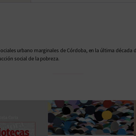
c
a
n
t
i
d
sociales urbano marginales de Córdoba, en la última década del
a
cción social de la pobreza.
d