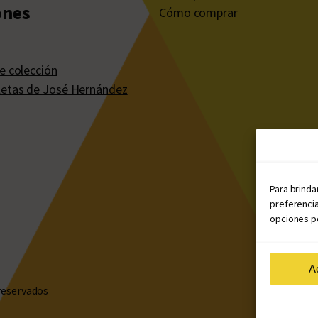
ones
Cómo comprar
e colección
etas de José Hernández
Para brinda
preferencia
opciones po
A
reservados