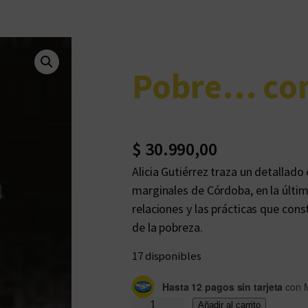
Pobre… co
$
30.990,00
Alicia Gutiérrez traza un detallado
marginales de Córdoba, en la última
relaciones y las prácticas que cons
de la pobreza.
17 disponibles
Hasta 12 pagos sin tarjeta
con 
P
Añadir al carrito