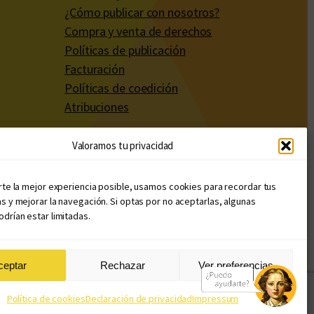
¿Cómo publicar con nosotros?
Compra y venta de derechos
Políticas de publicación
Facturación
Políticas de coedición
Atribuciones
Valoramos tu privacidad
rte la mejor experiencia posible, usamos cookies para recordar tus
s y mejorar la navegación. Si optas por no aceptarlas, algunas
drían estar limitadas.
ceptar
Rechazar
Ver preferencias
Diseño web: Llama Creativa
Política de cookies
Declaración de privacidad
Impressum