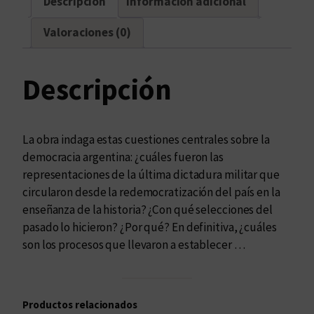
Descripción
Información adicional
u
b
Valoraciones (0)
v
e
r
Descripción
s
i
ó
La obra indaga estas cuestiones centrales sobre la
n
democracia argentina: ¿cuáles fueron las
m
representaciones de la última dictadura militar que
a
circularon desde la redemocratización del país en la
r
enseñanza de la historia? ¿Con qué selecciones del
x
pasado lo hicieron? ¿Por qué? En definitiva, ¿cuáles
i
son los procesos que llevaron a establecer …
s
t
a
Productos relacionados
"