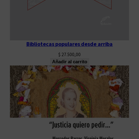
a
d
o
"
c
a
Bibliotecas populares desde arriba
n
$
27.500,00
t
Añadir al carrito
i
d
a
d