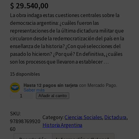
$
29.540,00
La obra indaga estas cuestiones centrales sobre la
democracia argentina: ¿cuáles fueron las
representaciones de la última dictadura militar que
circularon desde la redemocratización del país en la
enseñanza de la historia? ¿Con qué selecciones del
pasado lo hicieron? ¿Por qué? En definitiva, ¿cuáles
son los procesos que llevaron a establecer …
15 disponibles
Hasta 12 pagos sin tarjeta
con Mercado Pago.
Saber más
D
Añadir al carrito
e
l
SKU:
Category:
Ciencias Sociales
, 
Dictadura
, 
a
97898769920
Historia Argentina
"
60
s