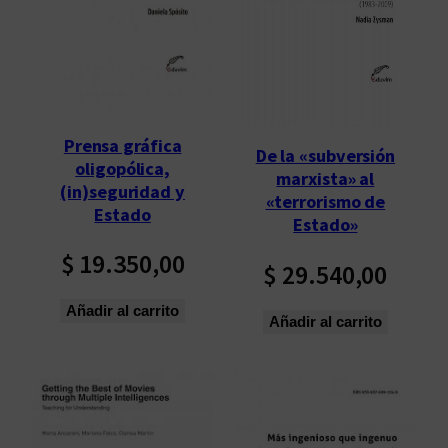
p
o
r
l
o
s
Prensa gráfica
De la «subversión
ú
oligopólica,
marxista» al
l
(in)seguridad y
«terrorismo de
t
Estado
Estado»
i
$
19.350,00
m
$
29.540,00
o
s
Añadir al carrito
Añadir al carrito