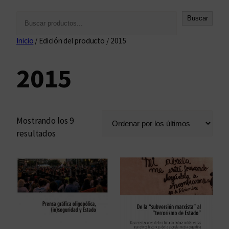
B
Buscar
u
Inicio
/ Edición del producto / 2015
s
c
2015
a
r
Mostrando los 9
O
resultados
r
d
e
n
a
d
o