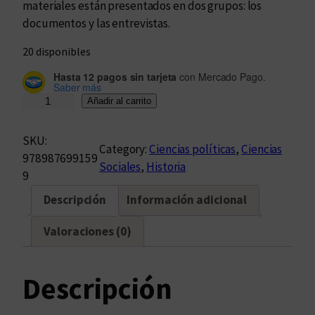
materiales están presentados en dos grupos: los
documentos y las entrevistas.
20 disponibles
Hasta 12 pagos sin tarjeta
con Mercado Pago.
Saber más
E
Añadir al carrito
l
o
SKU:
Category:
Ciencias políticas
, 
Ciencias
b
978987699159
Sociales
, 
Historia
r
9
e
Descripción
Información adicional
r
i
Valoraciones (0)
s
m
o
Descripción
d
e