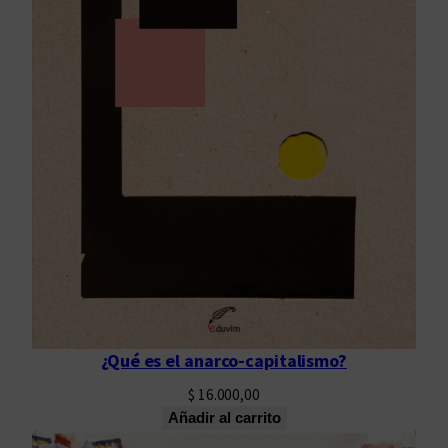
t
i
d
a
d
¿Qué es el anarco-capitalismo?
$
16.000,00
Añadir al carrito