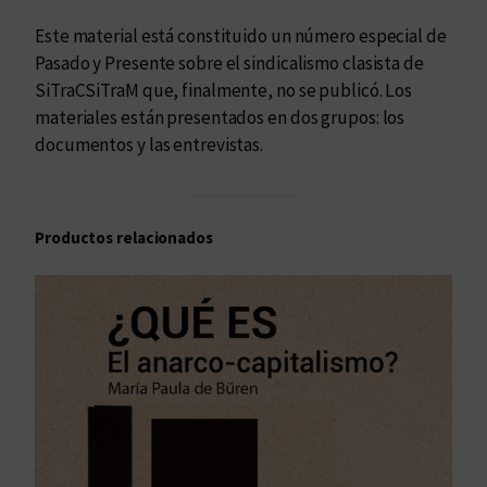
P
Este material está constituido un número especial de
a
Pasado y Presente sobre el sindicalismo clasista de
s
SiTraCSiTraM que, finalmente, no se publicó. Los
a
materiales están presentados en dos grupos: los
d
documentos y las entrevistas.
o
y
P
Productos relacionados
r
e
s
e
n
t
e
c
a
n