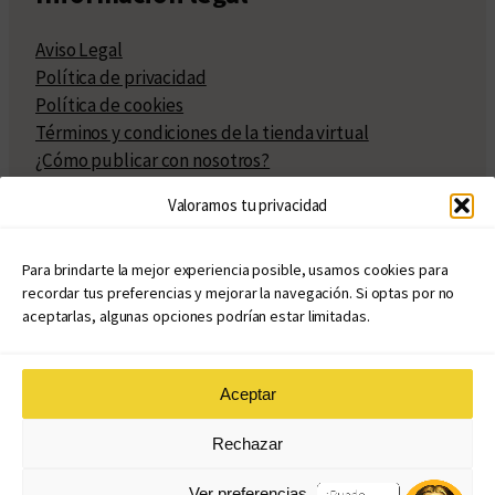
Aviso Legal
Política de privacidad
Política de cookies
Términos y condiciones de la tienda virtual
¿Cómo publicar con nosotros?
Compra y venta de derechos
Valoramos tu privacidad
Políticas de publicación
Facturación
Políticas de coedición
Para brindarte la mejor experiencia posible, usamos cookies para
recordar tus preferencias y mejorar la navegación. Si optas por no
Atribuciones
aceptarlas, algunas opciones podrían estar limitadas.
Aceptar
© Copyright 2020 – 2026
Rechazar
eduvim.com.ar
| Todos los derechos reservados
Ver preferencias