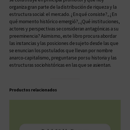
a
organiza gran parte de la distribución de riqueza y la
n
estructura social: el mercado. ¿En qué consiste?, ¿En
t
qué momento histórico emergió?, ¿Qué instituciones,
i
actores y perspectivas se consideran antagónicas a su
d
preeminencia? Asimismo, este libro procura abordar
a
las instancias y las posiciones de sujeto desde las que
d
se enuncian los postulados que llevan por nombre
anarco-capitalismo, preguntarse por su historia y las
estructuras sociohistóricas en las que se asientan.
Productos relacionados