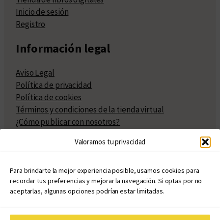
Inicio de sesión
Registro
Información legal
Aviso Legal
Política de privacidad
Política de cookies
Términos y condiciones de la tienda virtual
¿Cómo publicar con nosotros?
Compra y venta de derechos
Valoramos tu privacidad
Políticas de publicación
Facturación
Políticas de coedición
Para brindarte la mejor experiencia posible, usamos cookies para
recordar tus preferencias y mejorar la navegación. Si optas por no
Atribuciones
aceptarlas, algunas opciones podrían estar limitadas.