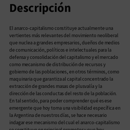
a
Descripción
r
c
o
El anarco-capitalismo constituye actualmente una
-
vertientes más relevantes del movimiento neoliberal
c
que nuclea a grandes empresarios, dueños de medios
a
de comunicación, políticos e intelectuales para la
p
defensa y consolidación del capitalismo y el mercado
i
como mecanismo de distribución de recursos y
t
gobierno de las poblaciones, en otros términos, como
a
maquinaria que garantiza al capital concentrado la
l
extracción de grandes masas de plusvalía y la
i
dirección de las conductas del resto de la población.
s
En tal sentido, para poder comprender qué es ese
m
emergente que hoy toma una visibilidad específica en
o
la Argentina de nuestros días, se hace necesario
?
indagar ese mecanismo del cual el anarco-capitalismo
c
se constituye en principal promotor y que hoy