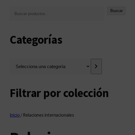
B
Buscar
u
s
c
Categorías
a
r
S
e
l
e
Filtrar por colección
c
c
i
o
Inicio
/ Relaciones internacionales
n
a