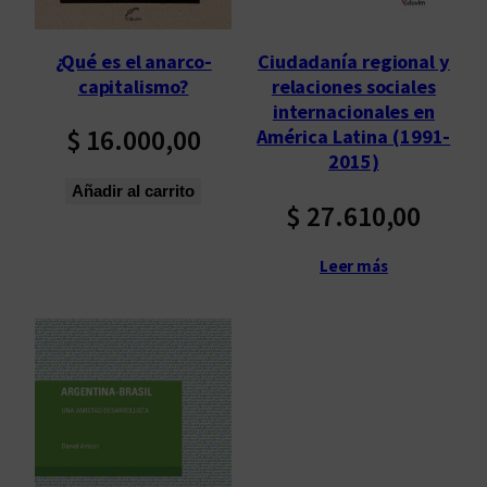
o
s
¿Qué es el anarco-
Ciudadanía regional y
ú
capitalismo?
relaciones sociales
l
internacionales en
t
$
16.000,00
América Latina (1991-
i
2015)
m
Añadir al carrito
$
27.610,00
o
s
Leer más