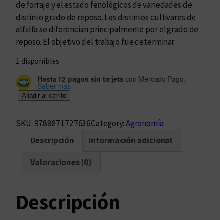
de forraje y el estado fenológicos de variedades de
distinto grado de reposo. Los distintos cultivares de
alfalfa se diferencian principalmente por el grado de
reposo. El objetivo del trabajo fue determinar…
1 disponibles
Hasta 12 pagos sin tarjeta
con Mercado Pago.
Saber más
P
Añadir al carrito
r
o
SKU:
9789871727636
Category:
Agronomía
d
Descripción
Información adicional
u
c
Valoraciones (0)
c
i
ó
Descripción
n
d