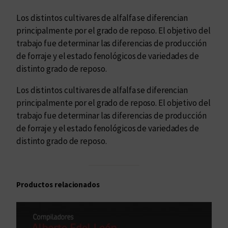
e
Los distintos cultivares de alfalfa se diferencian
f
principalmente por el grado de reposo. El objetivo del
o
trabajo fue determinar las diferencias de producción
r
de forraje y el estado fenológicos de variedades de
r
distinto grado de reposo.
a
j
Los distintos cultivares de alfalfa se diferencian
e
principalmente por el grado de reposo. El objetivo del
c
trabajo fue determinar las diferencias de producción
a
de forraje y el estado fenológicos de variedades de
n
distinto grado de reposo.
t
i
d
Productos relacionados
a
d