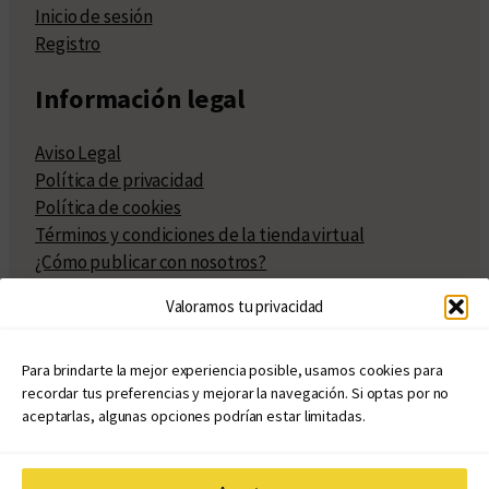
Inicio de sesión
Registro
Información legal
Aviso Legal
Política de privacidad
Política de cookies
Términos y condiciones de la tienda virtual
¿Cómo publicar con nosotros?
Compra y venta de derechos
Valoramos tu privacidad
Políticas de publicación
Facturación
Políticas de coedición
Para brindarte la mejor experiencia posible, usamos cookies para
recordar tus preferencias y mejorar la navegación. Si optas por no
Atribuciones
aceptarlas, algunas opciones podrían estar limitadas.