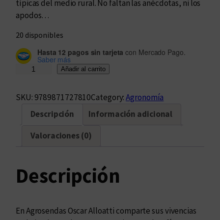
típicas del medio rural. No faltan las anécdotas, ni los
apodos…
20 disponibles
Hasta 12 pagos sin tarjeta
con Mercado Pago.
Saber más
A
Añadir al carrito
g
r
SKU:
9789871727810
Category:
Agronomía
o
Descripción
Información adicional
s
e
Valoraciones (0)
n
d
a
Descripción
s
c
a
En Agrosendas Oscar Alloatti comparte sus vivencias
n