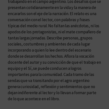
trabajando en el campo argentino. Los desafíos que se
t
presentan cotidianamente en la vida y la manera de
i
encararlos son el eje de la narración. El relato es una
d
conversación con el lector, con palabras y frases
a
típicas del medio rural. No faltan las anécdotas, ni los
d
apodos de los protagonistas, ni el mate compañero de
tantas largas jornadas. Describe personas, grupos
sociales, costumbres y ambientes de cada lugar
incorporando a quien lo lee dentro del escenario
donde se desarrollan los hechos. Aflora la vocación
docente del autor y su convicción de que el trabajo en
equipo y el Sí, se puede conducen a logros
importantes para la comunidad. Cada tramo de las
sendas que va transitando por el agro argentino
genera curiosidad, reflexión y sentimientos que no
dejan indiferente al lector y lo llevan a formar parte
de lo que acontece en el libro.