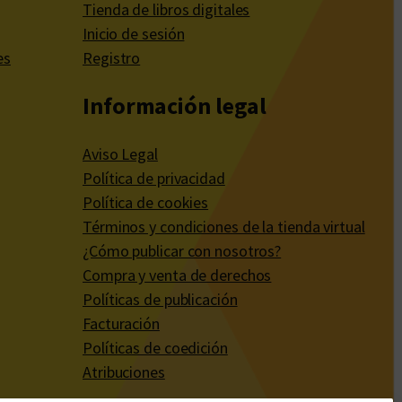
Tienda de libros digitales
Inicio de sesión
es
Registro
Información legal
Aviso Legal
Política de privacidad
Política de cookies
Términos y condiciones de la tienda virtual
¿Cómo publicar con nosotros?
Compra y venta de derechos
Políticas de publicación
Facturación
Políticas de coedición
Atribuciones