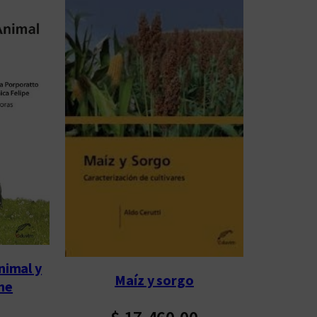
nimal y
Maíz y sorgo
he