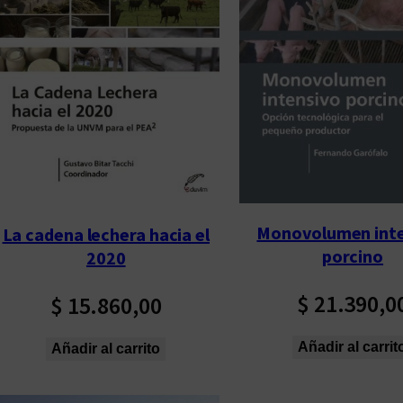
p
o
r
l
o
s
ú
l
t
Monovolumen inte
La cadena lechera hacia el
i
porcino
2020
m
o
$
21.390,0
$
15.860,00
s
Añadir al carrit
Añadir al carrito