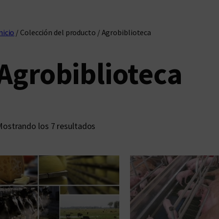
nicio
/ Colección del producto / Agrobiblioteca
Agrobiblioteca
O
ostrando los 7 resultados
r
d
e
n
a
d
o