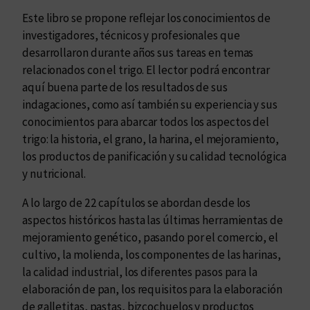
d
Este libro se propone reflejar los conocimientos de
investigadores, técnicos y profesionales que
desarrollaron durante años sus tareas en temas
relacionados con el trigo. El lector podrá encontrar
aquí buena parte de los resultados de sus
indagaciones, como así también su experiencia y sus
conocimientos para abarcar todos los aspectos del
trigo: la historia, el grano, la harina, el mejoramiento,
los productos de panificación y su calidad tecnológica
y nutricional.
A lo largo de 22 capítulos se abordan desde los
aspectos históricos hasta las últimas herramientas de
mejoramiento genético, pasando por el comercio, el
cultivo, la molienda, los componentes de las harinas,
la calidad industrial, los diferentes pasos para la
elaboración de pan, los requisitos para la elaboración
de galletitas, pastas, bizcochuelos y productos