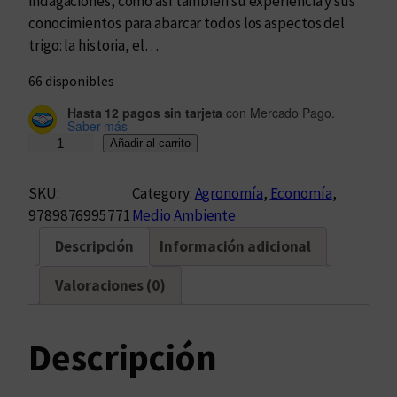
indagaciones, como así también su experiencia y sus
conocimientos para abarcar todos los aspectos del
trigo: la historia, el…
66 disponibles
Hasta 12 pagos sin tarjeta
con Mercado Pago.
Saber más
T
Añadir al carrito
r
i
SKU:
Category:
Agronomía
, 
Economía
, 
g
9789876995771
Medio Ambiente
o
Descripción
Información adicional
c
a
Valoraciones (0)
n
t
i
Descripción
d
a