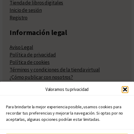
Tienda de libros digitales
Inicio de sesión
Registro
Información legal
Aviso Legal
Política de privacidad
Política de cookies
Términos y condiciones de la tienda virtual
¿Cómo publicar con nosotros?
Compra y venta de derechos
Valoramos tu privacidad
Políticas de publicación
Facturación
Políticas de coedición
Para brindarte la mejor experiencia posible, usamos cookies para
recordar tus preferencias y mejorar la navegación. Si optas por no
Atribuciones
aceptarlas, algunas opciones podrían estar limitadas.