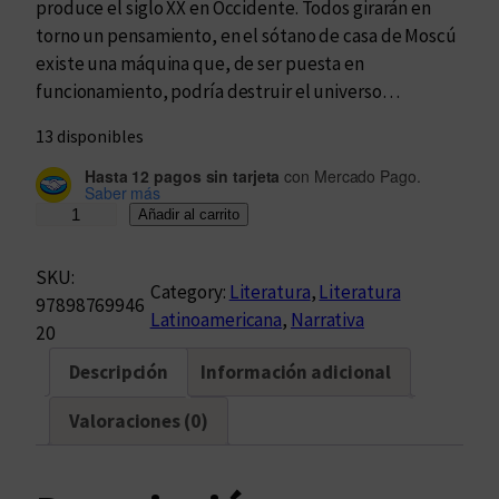
produce el siglo XX en Occidente. Todos girarán en
torno un pensamiento, en el sótano de casa de Moscú
existe una máquina que, de ser puesta en
funcionamiento, podría destruir el universo…
13 disponibles
Hasta 12 pagos sin tarjeta
con Mercado Pago.
Saber más
L
Añadir al carrito
o
i
SKU:
Category:
Literatura
, 
Literatura
n
97898769946
Latinoamericana
, 
Narrativa
s
20
o
Descripción
Información adicional
n
d
Valoraciones (0)
a
b
l