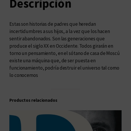
Descripción
e
c
a
Estas son historias de padres que heredan
n
incertidumbres a sus hijos, a la vez que los hacen
t
sentir abandonados. Son las generaciones que
i
produce el siglo XX en Occidente. Todos girarán en
d
torno un pensamiento, en el sótano de casa de Moscú
a
existe una máquina que, de ser puesta en
d
funcionamiento, podría destruir el universo tal como
lo conocemos
Productos relacionados