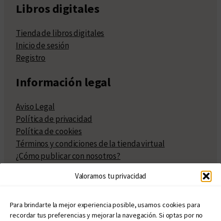
Libros digitales
Tienda de libros digitales
Inicio de sesión
Registro
Información legal
Aviso Legal
Política de privacidad
Política de cookies
Términos y condiciones de la tienda virtual
¿Cómo publicar con nosotros?
Compra y venta de derechos
Valoramos tu privacidad
Políticas de publicación
Facturación
Políticas de coedición
Para brindarte la mejor experiencia posible, usamos cookies para
recordar tus preferencias y mejorar la navegación. Si optas por no
Atribuciones