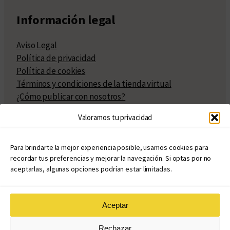
Información legal
Aviso Legal
Política de privacidad
Política de cookies
Términos y condiciones de la tienda virtual
¿Cómo publicar con nosotros?
Compra y venta de derechos
Valoramos tu privacidad
Políticas de publicación
Facturación
Políticas de coedición
Para brindarte la mejor experiencia posible, usamos cookies para
recordar tus preferencias y mejorar la navegación. Si optas por no
Atribuciones
aceptarlas, algunas opciones podrían estar limitadas.
Aceptar
© Copyright 2020 – 2026
Rechazar