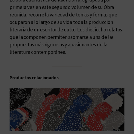
o
primera vez en este segundo volumen de su Obra
s
reunida, recorre la variedad de temas y formas que
c
ocuparon a lo largo de su vida toda la producción
a
literaria de un escritor de culto. Los dieciocho relatos
n
que la componen permiten asomarse a una de las
t
propuestas más rigurosas y apasionantes de la
i
literatura contemporánea.
d
a
d
Productos relacionados