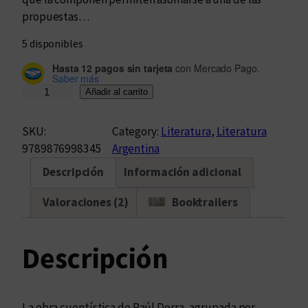
propuestas…
5 disponibles
Hasta 12 pagos sin tarjeta
con Mercado Pago.
Saber más
C
Añadir al carrito
u
e
SKU:
Category:
Literatura
, 
Literatura
n
9789876998345
Argentina
t
Descripción
Información adicional
o
s
Valoraciones (2)
Booktrailers
r
e
u
Descripción
n
i
d
La obra cuentística de Raúl Dorra, agrupada por