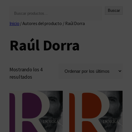
B
Buscar
u
Inicio
/ Autores del producto / Raúl Dorra
s
c
Raúl Dorra
a
r
Mostrando los 4
O
resultados
r
d
e
n
a
d
o