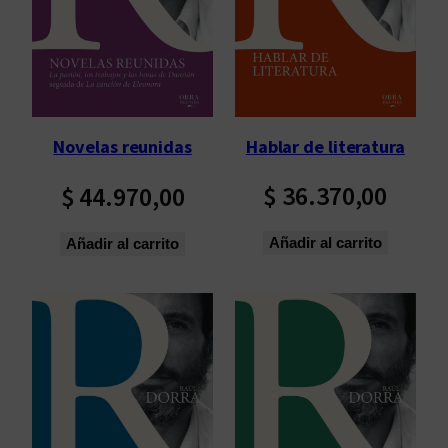
p
o
r
l
o
s
Hablar de literatura
Novelas reunidas
ú
l
$
36.370,00
$
44.970,00
t
i
Añadir al carrito
Añadir al carrito
m
o
s