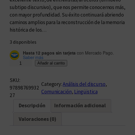
subtipo discursivo), que nos permite conocernos más,
con mayor profundidad. Su éxito continuará abriendo
caminos amplios para la reconstrucción de la memoria
histórica de los…
3 disponibles
Hasta 12 pagos sin tarjeta
con Mercado Pago.
Saber más
L
Añadir al carrito
a
s
SKU:
Category:
Análisis del discurso
, 
u
97898769932
Comunicación
, 
Lingüistica
b
27
v
Descripción
Información adicional
e
r
Valoraciones (0)
s
i