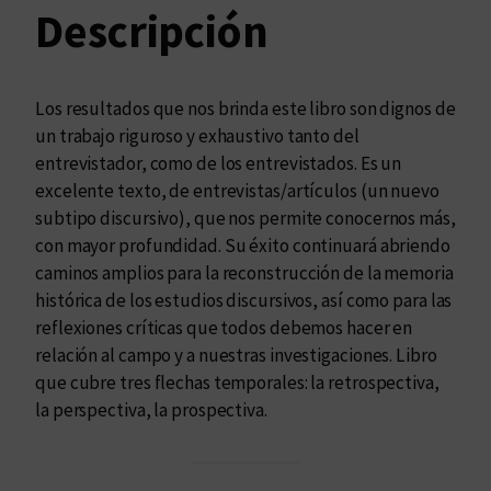
o
Descripción
n
d
e
Los resultados que nos brinda este libro son dignos de
l
un trabajo riguroso y exhaustivo tanto del
o
entrevistador, como de los entrevistados. Es un
s
excelente texto, de entrevistas/artículos (un nuevo
d
subtipo discursivo), que nos permite conocernos más,
i
con mayor profundidad. Su éxito continuará abriendo
s
caminos amplios para la reconstrucción de la memoria
c
histórica de los estudios discursivos, así como para las
u
reflexiones críticas que todos debemos hacer en
r
relación al campo y a nuestras investigaciones. Libro
s
que cubre tres flechas temporales: la retrospectiva,
o
la perspectiva, la prospectiva.
s
c
a