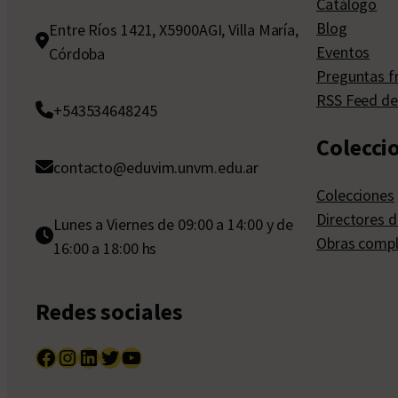
Catálogo
Blog
Entre Ríos 1421, X5900AGI, Villa María,
Eventos
Córdoba
Preguntas f
RSS Feed de
+543534648245
Colecci
contacto@eduvim.unvm.edu.ar
Colecciones
Directores d
Lunes a Viernes de 09:00 a 14:00 y de
Obras compl
16:00 a 18:00 hs
Redes sociales
Facebook
Instagram
LinkedIn
Twitter
YouTube