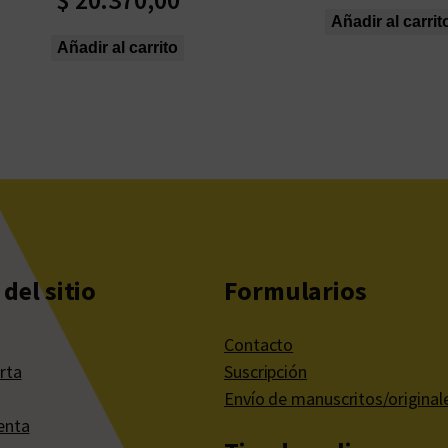
s
Añadir al carrit
Añadir al carrito
del sitio
Formularios
Contacto
rta
Suscripción
Envío de manuscritos/original
enta