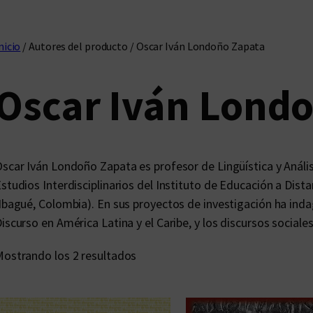
nicio
/ Autores del producto / Oscar Iván Londoño Zapata
Oscar Iván Lond
scar Iván Londoño Zapata es profesor de Lingüística y Anális
studios Interdisciplinarios del Instituto de Educación a Dist
Ibagué, Colombia). En sus proyectos de investigación ha indag
iscurso en América Latina y el Caribe, y los discursos sociale
O
ostrando los 2 resultados
r
d
e