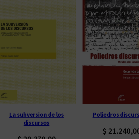
n
a
d
o
p
o
r
l
o
s
ú
l
t
Poliedros discur
La subversion de los
i
discursos
m
$
21.240,0
o
$
20.370,00