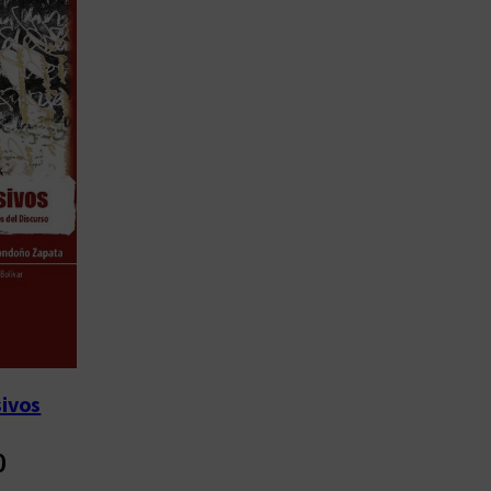
sivos
0