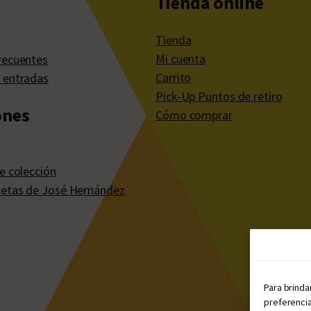
Tienda online
Tienda
Mi cuenta
recuentes
Carrito
 entradas
Pick-Up Puntos de retiro
ones
Cómo comprar
e colección
etas de José Hernández
Para brinda
preferencia