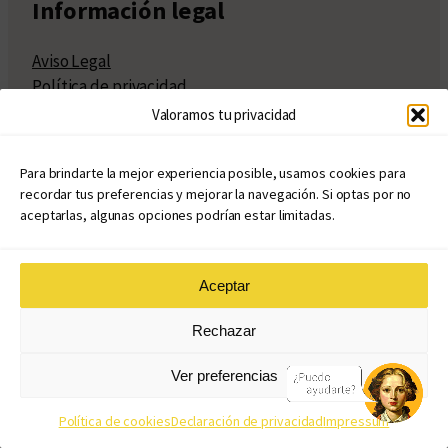
Información legal
Aviso Legal
Política de privacidad
Política de cookies
Valoramos tu privacidad
Términos y condiciones de la tienda virtual
¿Cómo publicar con nosotros?
Para brindarte la mejor experiencia posible, usamos cookies para
Compra y venta de derechos
recordar tus preferencias y mejorar la navegación. Si optas por no
Políticas de publicación
aceptarlas, algunas opciones podrían estar limitadas.
Facturación
Políticas de coedición
Atribuciones
Aceptar
Rechazar
Ver preferencias
© Copyright 2020 – 2026
Política de cookies
Declaración de privacidad
Impressum
eduvim.com.ar
| Todos los derechos reservados