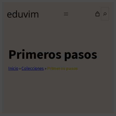
Saltar
Buscar
al
contenido
Primeros pasos
Inicio
»
Colecciones
»
Primeros pasos