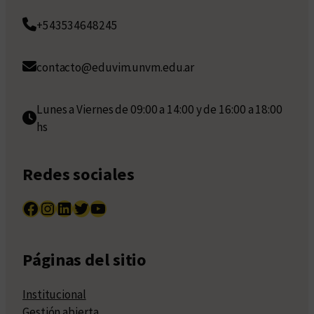
+543534648245
contacto@eduvim.unvm.edu.ar
Lunes a Viernes de 09:00 a 14:00 y de 16:00 a 18:00
hs
Redes sociales
Facebook
Instagram
LinkedIn
Twitter
YouTube
Páginas del sitio
Institucional
Gestión abierta