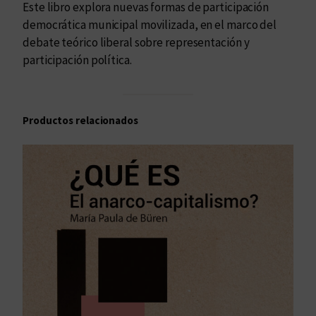
Este libro explora nuevas formas de participación
r
democrática municipal movilizada, en el marco del
t
debate teórico liberal sobre representación y
i
participación política.
c
i
p
Productos relacionados
a
t
i
v
o
s
c
a
n
t
i
d