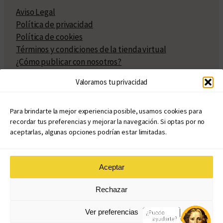
Aviso Legal
Política de privacidad
Política de cookies
Términos y condiciones de la tienda virtual
¿Cómo publicar con nosotros?
Compra y venta de derechos
Valoramos tu privacidad
Políticas de publicación
Facturación
Políticas de coedición
Para brindarte la mejor experiencia posible, usamos cookies para
recordar tus preferencias y mejorar la navegación. Si optas por no
Atribuciones
aceptarlas, algunas opciones podrían estar limitadas.
Aceptar
© Copyright 2020 – 2026
Rechazar
eduvim.com.ar
| Todos los derechos reservados
Ver preferencias
Diseño web: Llama Creativa