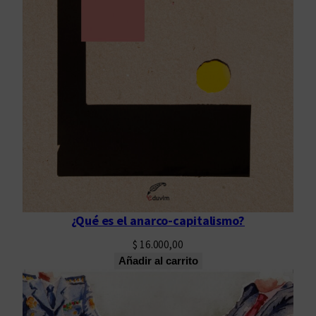
a
d
¿Qué es el anarco-capitalismo?
$
16.000,00
Añadir al carrito