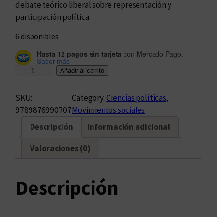
debate teórico liberal sobre representación y
participación política.
6 disponibles
Hasta 12 pagos sin tarjeta
con Mercado Pago.
Saber más
M
Añadir al carrito
o
v
SKU:
Category:
Ciencias políticas
, 
i
9789876990707
Movimientos sociales
m
Descripción
Información adicional
i
e
Valoraciones (0)
n
t
o
Descripción
s
p
a