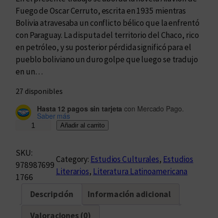
Fuego de Oscar Cerruto, escrita en 1935 mientras
Bolivia atravesaba un conflicto bélico que la enfrentó
con Paraguay. La disputa del territorio del Chaco, rico
en petróleo, y su posterior pérdida significó para el
pueblo boliviano un duro golpe que luego se tradujo
en un…
27 disponibles
Hasta 12 pagos sin tarjeta
con Mercado Pago.
Saber más
E
Añadir al carrito
l
s
SKU:
Category:
Estudios Culturales
, 
Estudios
u
978987699
Literarios
, 
Literatura Latinoamericana
j
1766
e
Descripción
Información adicional
t
o
Valoraciones (0)