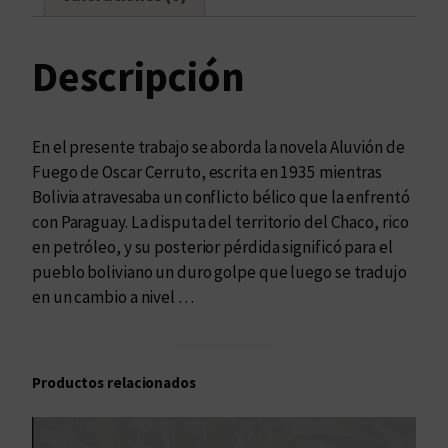
n
a
c
Descripción
i
o
n
En el presente trabajo se aborda la novela Aluvión de
a
Fuego de Oscar Cerruto, escrita en 1935 mientras
l
Bolivia atravesaba un conflicto bélico que la enfrentó
e
con Paraguay. La disputa del territorio del Chaco, rico
n
en petróleo, y su posterior pérdida significó para el
l
pueblo boliviano un duro golpe que luego se tradujo
a
en un cambio a nivel …
n
a
r
Productos relacionados
r
a
t