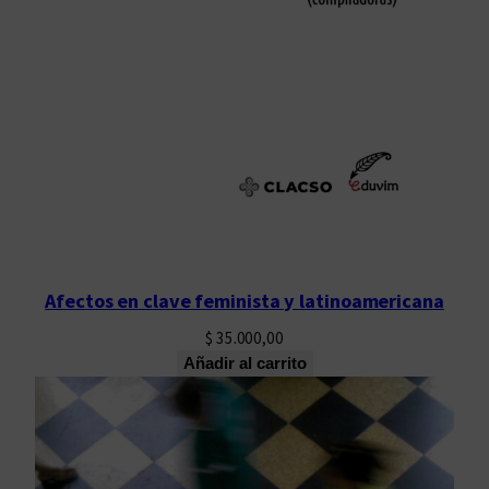
e
s
c
a
n
t
i
d
a
d
Afectos en clave feminista y latinoamericana
$
35.000,00
Añadir al carrito