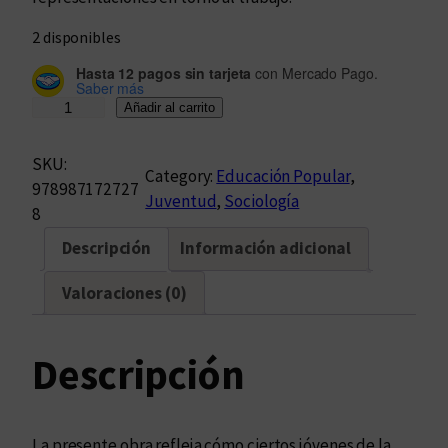
2 disponibles
Hasta 12 pagos sin tarjeta
con Mercado Pago.
Saber más
J
Añadir al carrito
ó
v
SKU:
Category:
Educación Popular
, 
e
978987172727
Juventud
, 
Sociología
n
8
e
Descripción
Información adicional
s
y
Valoraciones (0)
t
r
a
Descripción
b
a
j
La presente obra refleja cómo ciertos jóvenes de la