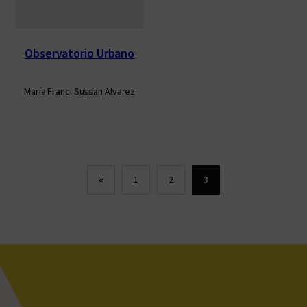
Observatorio Urbano
María Franci Sussan Alvarez
«
1
2
3