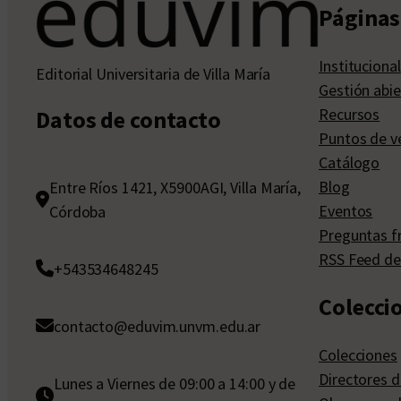
Páginas 
Institucional
Editorial Universitaria de Villa María
Gestión abie
Recursos
Datos de contacto
Puntos de v
Catálogo
Blog
Entre Ríos 1421, X5900AGI, Villa María,
Eventos
Córdoba
Preguntas f
RSS Feed de
+543534648245
Colecci
contacto@eduvim.unvm.edu.ar
Colecciones
Directores d
Lunes a Viernes de 09:00 a 14:00 y de