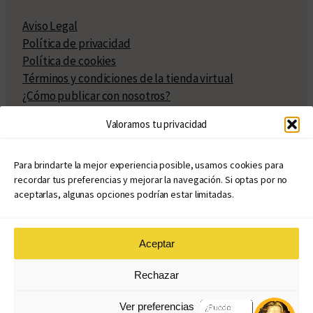
Aviso Legal
Política de privacidad
Política de cookies
Términos y condiciones de la tienda virtual
¿Cómo publicar con nosotros?
Compra y venta de derechos
Valoramos tu privacidad
Políticas de publicación
Facturación
Políticas de coedición
Para brindarte la mejor experiencia posible, usamos cookies para
recordar tus preferencias y mejorar la navegación. Si optas por no
Atribuciones
aceptarlas, algunas opciones podrían estar limitadas.
Aceptar
© Copyright 2020 – 2026
Rechazar
eduvim.com.ar
| Todos los derechos reservados
Ver preferencias