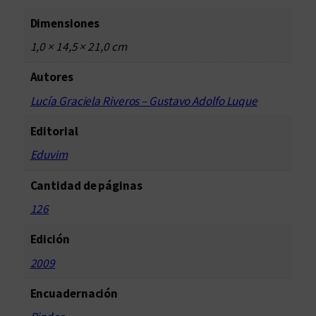
s
e
Dimensiones
n
1,0 × 14,5 × 21,0 cm
l
a
Autores
s
Lucía Graciela Riveros – Gustavo Adolfo Luque
u
n
Editorial
i
Eduvim
v
e
Cantidad de páginas
r
126
s
i
Edición
d
2009
a
d
Encuadernación
e