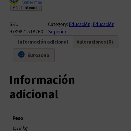
Saber más
A
Añadir al carrito
l
u
SKU:
Category:
Educación
, 
Educación
m
9789871518760
Superior
n
Información adicional
Valoraciones (0)
o
s
Eurozona
e
x
t
Información
r
a
adicional
n
j
e
r
Peso
o
0,18 kg