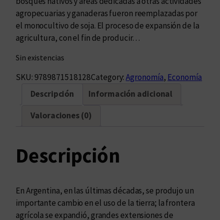
bosques nativos y áreas dedicadas a otras actividades
agropecuarias y ganaderas fueron reemplazadas por
el monocultivo de soja. El proceso de expansión de la
agricultura, con el fin de producir…
Sin existencias
SKU:
9789871518128
Category:
Agronomía
, 
Economía
Descripción
Información adicional
Valoraciones (0)
Descripción
En Argentina, en las últimas décadas, se produjo un
importante cambio en el uso de la tierra; la frontera
agrícola se expandió, grandes extensiones de