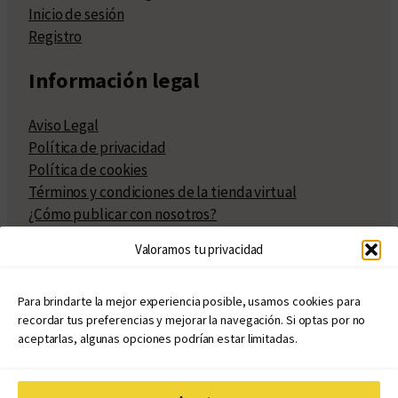
Inicio de sesión
Registro
Información legal
Aviso Legal
Política de privacidad
Política de cookies
Términos y condiciones de la tienda virtual
¿Cómo publicar con nosotros?
Compra y venta de derechos
Valoramos tu privacidad
Políticas de publicación
Facturación
Políticas de coedición
Para brindarte la mejor experiencia posible, usamos cookies para
recordar tus preferencias y mejorar la navegación. Si optas por no
Atribuciones
aceptarlas, algunas opciones podrían estar limitadas.