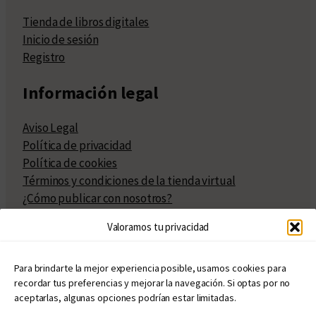
Tienda de libros digitales
Inicio de sesión
Registro
Información legal
Aviso Legal
Política de privacidad
Política de cookies
Términos y condiciones de la tienda virtual
¿Cómo publicar con nosotros?
Compra y venta de derechos
Valoramos tu privacidad
Políticas de publicación
Facturación
Políticas de coedición
Para brindarte la mejor experiencia posible, usamos cookies para
recordar tus preferencias y mejorar la navegación. Si optas por no
Atribuciones
aceptarlas, algunas opciones podrían estar limitadas.