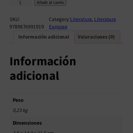
S
Añadir al carrito
ú
c
SKU:
Category:
Literatura
, 
Literatura
u
9789876991919
Europea
b
Información adicional
Valoraciones (0)
o
c
a
Información
n
t
adicional
i
d
a
d
Peso
0,23 kg
Dimensiones
1,5 × 14,0 × 21,5 cm