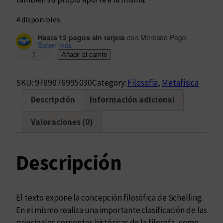
4 disponibles
Hasta 12 pagos sin tarjeta
con Mercado Pago.
Saber más
P
Añadir al carrito
r
o
SKU:
9789876995030
Category:
Filosofía
, 
Metafísica
p
Descripción
Información adicional
e
d
Valoraciones (0)
é
u
t
Descripción
i
c
a
El texto expone la concepción filosófica de Schelling.
d
En el mismo realiza una importante clasificación de las
e
principales corrientes históricas de la filosofa, como