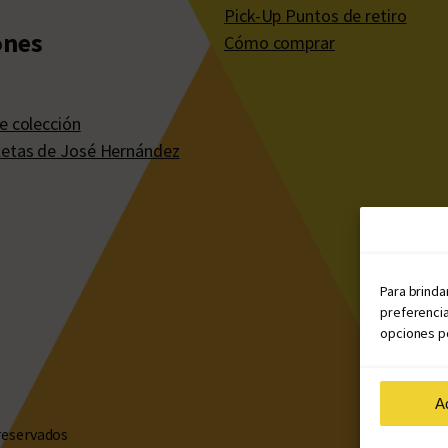
Pick-Up Puntos de retiro
ones
Cómo comprar
e colección
etas de José Hernández
Para brinda
preferencia
opciones po
A
reservados