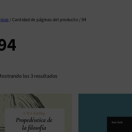
nicio
/ Cantidad de páginas del producto / 94
94
O
ostrando los 3 resultados
r
d
e
n
a
d
o