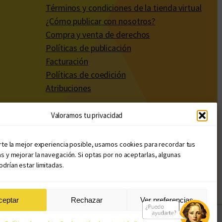
Términos y condiciones de la tienda virtual
¿Cómo publicar con nosotros?
Compra y venta de derechos
Políticas de publicación
Facturación
Políticas de coedición
Atribuciones
Valoramos tu privacidad
rte la mejor experiencia posible, usamos cookies para recordar tus
s y mejorar la navegación. Si optas por no aceptarlas, algunas
drían estar limitadas.
ceptar
Rechazar
Ver preferencias
Diseño web: Llama Creativa