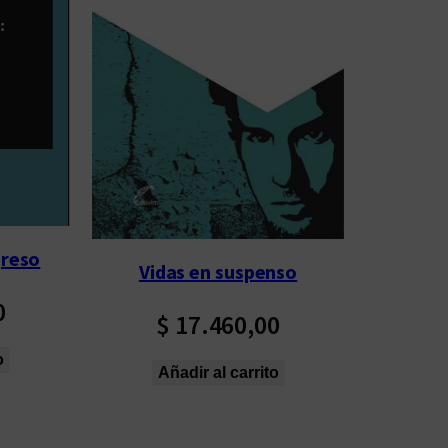
greso
Vidas en suspenso
0
$
17.460,00
o
Añadir al carrito