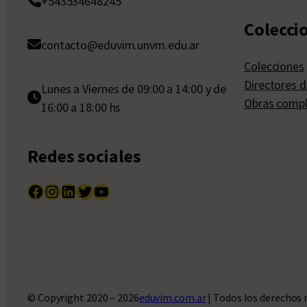
+543534648245
Colecci
contacto@eduvim.unvm.edu.ar
Colecciones
Directores d
Lunes a Viernes de 09:00 a 14:00 y de
Obras compl
16:00 a 18:00 hs
Redes sociales
Facebook
Instagram
LinkedIn
Twitter
YouTube
© Copyright 2020 – 2026
eduvim.com.ar
| Todos los derechos 