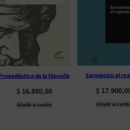
p
o
r
l
o
s
ú
l
t
Sarmiento: el re
Propedéutica de la filosofía
i
m
$
17.900,0
$
16.880,00
o
s
Añadir al carrit
Añadir al carrito