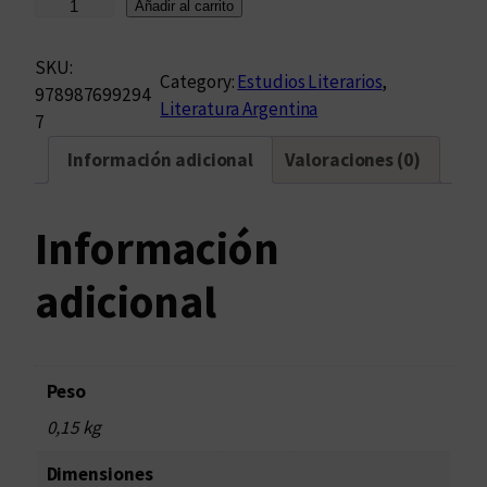
S
Añadir al carrito
a
r
SKU:
Category:
Estudios Literarios
, 
m
978987699294
Literatura Argentina
i
7
e
Información adicional
Valoraciones (0)
n
t
o
Información
:
e
adicional
l
r
e
g
Peso
r
0,15 kg
e
s
Dimensiones