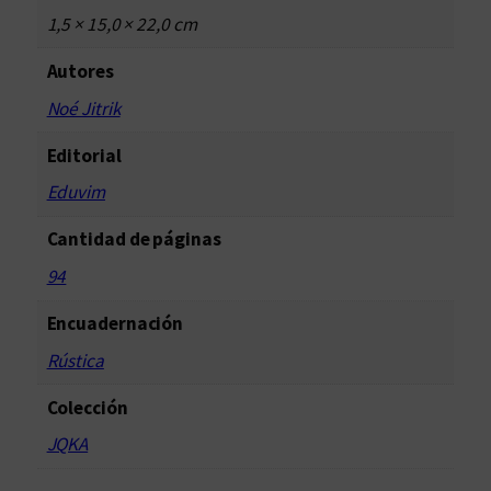
o
1,5 × 15,0 × 22,0 cm
c
a
Autores
n
Noé Jitrik
t
i
Editorial
d
Eduvim
a
d
Cantidad de páginas
94
Encuadernación
Rústica
Colección
JQKA