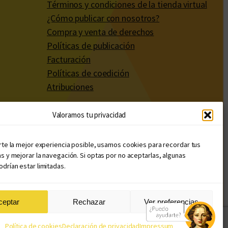
Términos y condiciones de la tienda virtual
¿Cómo publicar con nosotros?
Compra y venta de derechos
Políticas de publicación
Facturación
Políticas de coedición
Atribuciones
Valoramos tu privacidad
rte la mejor experiencia posible, usamos cookies para recordar tus
s y mejorar la navegación. Si optas por no aceptarlas, algunas
drían estar limitadas.
ceptar
Rechazar
Ver preferencias
Diseño web: Llama Creativa
Política de cookies
Declaración de privacidad
Impressum