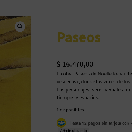
Paseos
$
16.470,00
La obra Paseos de Noëlle Renaud
«escenas», donde las voces de los
Los personajes -seres verbales- d
tiempos y espacios.
1 disponibles
Hasta 12 pagos sin tarjeta
con 
P
Añadir al carrito