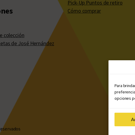
Pick-Up Puntos de retiro
ones
Cómo comprar
e colección
etas de José Hernández
Para brinda
preferencia
opciones po
A
reservados