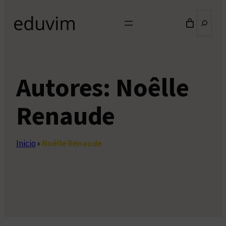
Buscar
Autores:
Noêlle
Renaude
Inicio
»
Noêlle Renaude