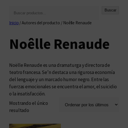
B
Buscar
u
Inicio
/ Autores del producto / Noêlle Renaude
s
c
Noêlle Renaude
a
r
Noëlle Renaude es una dramaturga y directora de
teatro francesa. Se’n destaca una rigurosa economía
del lenguaje y un marcado humor negro. Entre las
fuerzas emocionales se encuentra el amor, el suicidio
o la insatisfacción.
Mostrando el único
resultado