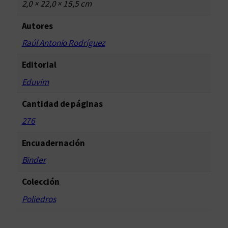
2,0 × 22,0 × 15,5 cm
e
l
Autores
a
Raúl Antonio Rodríguez
d
e
Editorial
F
Eduvim
r
a
Cantidad de páginas
n
276
k
f
Encuadernación
u
Binder
r
t
Colección
c
Poliedros
a
n
t