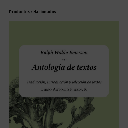
i
Productos relacionados
d
a
d