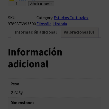
L
Añadir al carrito
o
s
SKU:
Category:
Estudios Culturales
, 
i
9789876993500
Filosofía
, 
Historia
n
Información adicional
Valoraciones (0)
i
c
i
Información
o
s
adicional
d
e
l
a
Peso
E
0,41 kg
s
c
Dimensiones
u