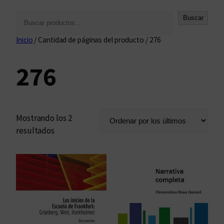
B
Buscar
u
Inicio
/ Cantidad de páginas del producto / 276
s
c
276
a
r
Mostrando los 2
O
resultados
r
d
e
n
a
d
o