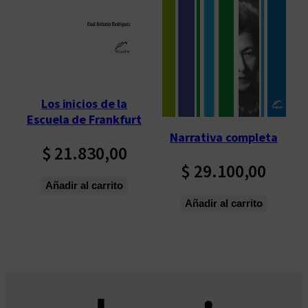
p
o
r
l
o
s
Los inicios de la
ú
Escuela de Frankfurt
l
Narrativa completa
t
$
21.830,00
i
$
29.100,00
m
Añadir al carrito
o
Añadir al carrito
s