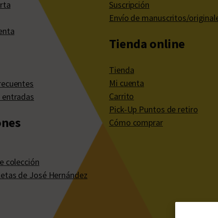
rta
Suscripción
Envío de manuscritos/original
enta
Tienda online
Tienda
Mi cuenta
recuentes
Carrito
 entradas
Pick-Up Puntos de retiro
ones
Cómo comprar
e colección
etas de José Hernández