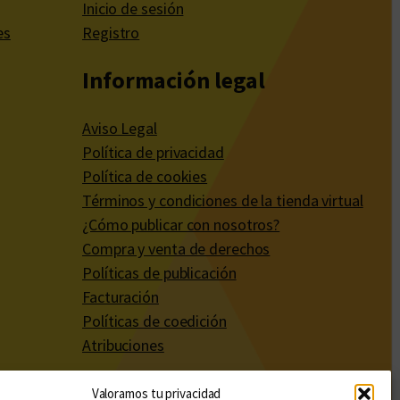
Inicio de sesión
es
Registro
Información legal
Aviso Legal
Política de privacidad
Política de cookies
Términos y condiciones de la tienda virtual
¿Cómo publicar con nosotros?
Compra y venta de derechos
Políticas de publicación
Facturación
Políticas de coedición
Atribuciones
Valoramos tu privacidad