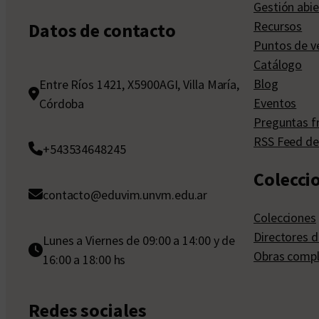
Gestión abie
Recursos
Datos de contacto
Puntos de v
Catálogo
Blog
Entre Ríos 1421, X5900AGI, Villa María,
Eventos
Córdoba
Preguntas f
RSS Feed de
+543534648245
Colecci
contacto@eduvim.unvm.edu.ar
Colecciones
Directores d
Lunes a Viernes de 09:00 a 14:00 y de
Obras compl
16:00 a 18:00 hs
Redes sociales