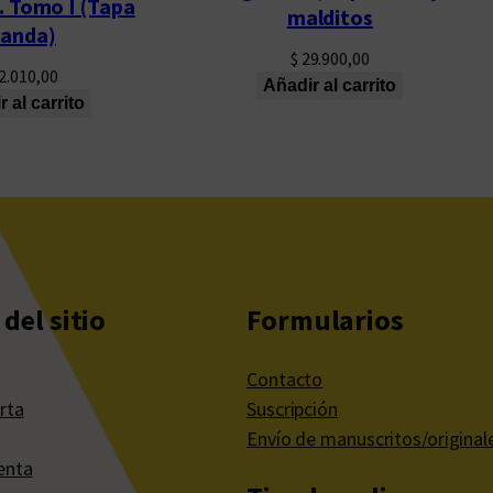
. Tomo I (Tapa
malditos
landa)
$
29.900,00
2.010,00
Añadir al carrito
 al carrito
del sitio
Formularios
Contacto
rta
Suscripción
Envío de manuscritos/original
enta