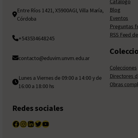
Catálogo
Blog
Entre Ríos 1421, X5900AGI, Villa María,
Eventos
Córdoba
Preguntas f
RSS Feed de
+543534648245
Colecci
contacto@eduvim.unvm.edu.ar
Colecciones
Directores d
Lunes a Viernes de 09:00 a 14:00 y de
Obras compl
16:00 a 18:00 hs
Redes sociales
Facebook
Instagram
LinkedIn
Twitter
YouTube