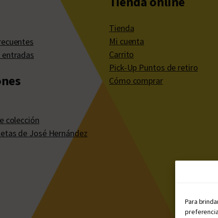
Tienda online
Tienda
Mi cuenta
recuentes
Carrito
 entradas
Pick-Up Puntos de retiro
ones
Cómo comprar
e colección
etas de José Hernández
Para brinda
preferencia