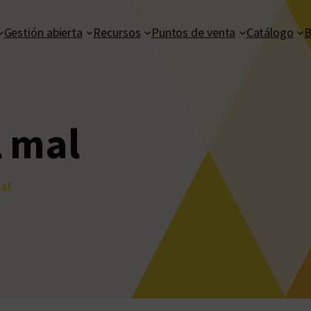
Gestión abierta
Recursos
Puntos de venta
Catálogo
B
l mal
al