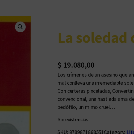
La soledad 
$
19.080,00
Los crímenes de un asesino que ante
mal conlleva una irremediable soled
Con certeras pinceladas, Convertini
convencional, una hastiada ama de 
pedófilo, un mimo cruel…
Sin existencias
SKU:
9789871868551
Category:
Lit