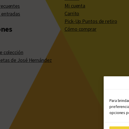
Mi cuenta
recuentes
Carrito
 entradas
Pick-Up Puntos de retiro
ones
Cómo comprar
e colección
etas de José Hernández
Para brinda
preferencia
opciones po