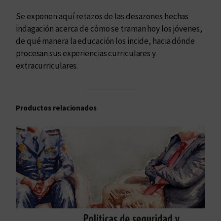
s
Se exponen aquí retazos de las desazones hechas
c
indagación acerca de cómo se traman hoy los jóvenes,
o
de qué manera la educación los incide, hacia dónde
l
procesan sus experiencias curriculares y
a
extracurriculares.
r
e
s
Productos relacionados
c
a
n
t
i
d
a
d