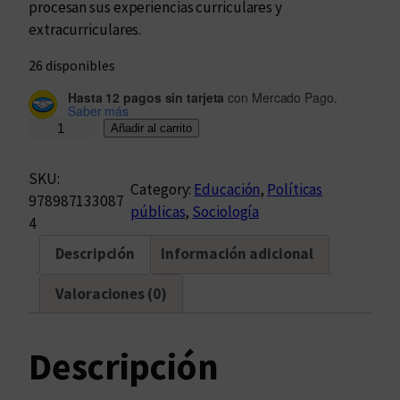
procesan sus experiencias curriculares y
extracurriculares.
26 disponibles
Hasta 12 pagos sin tarjeta
con Mercado Pago.
Saber más
E
Añadir al carrito
x
p
SKU:
Category:
Educación
, 
Políticas
e
978987133087
públicas
, 
Sociología
r
4
i
Descripción
Información adicional
e
n
Valoraciones (0)
c
i
a
Descripción
s
e