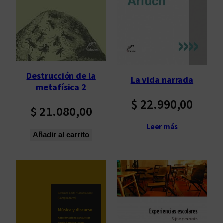
p
o
r
l
o
s
Destrucción de la
La vida narrada
ú
metafísica 2
l
$
22.990,00
t
$
21.080,00
i
Leer más
m
Añadir al carrito
o
s