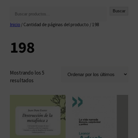
B
Buscar
u
Inicio
/ Cantidad de páginas del producto / 198
s
c
198
a
r
Mostrando los 5
O
resultados
r
d
e
n
a
d
o