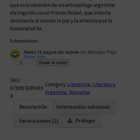
que es la obsesión de un antropólogo argentino
distinguido con el Premio Nobel, que intenta
devolverle al mundo la paz y la armonía que la
humanidad ha…
8 disponibles
Hasta 12 pagos sin tarjeta
con Mercado Pago.
Saber más
E
Añadir al carrito
l
ú
SKU:
Category:
Literatura
, 
Literatura
l
978987699493
Argentina
, 
Narrativa
t
4
i
Descripción
Información adicional
m
o
Prólogo
Valoraciones (2)
Z
e