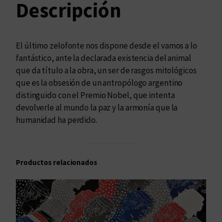
l
Descripción
o
f
o
El último zelofonte nos dispone desde el vamos a lo
n
fantástico, ante la declarada existencia del animal
t
que da título a la obra, un ser de rasgos mitológicos
e
que es la obsesión de un antropólogo argentino
c
distinguido con el Premio Nobel, que intenta
a
devolverle al mundo la paz y la armonía que la
n
humanidad ha perdido.
t
i
d
a
Productos relacionados
d