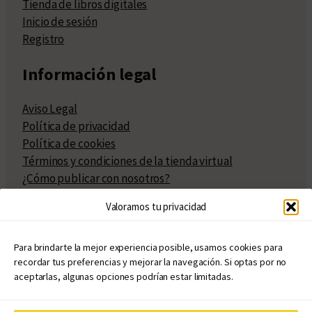
Tienda de libros digitales
Inicio de sesión
Registro
Información legal
Aviso Legal
Política de privacidad
Política de cookies
Términos y condiciones de la tienda virtual
¿Cómo publicar con nosotros?
Compra y venta de derechos
Valoramos tu privacidad
Políticas de publicación
Facturación
Políticas de coedición
Para brindarte la mejor experiencia posible, usamos cookies para
recordar tus preferencias y mejorar la navegación. Si optas por no
Atribuciones
aceptarlas, algunas opciones podrían estar limitadas.